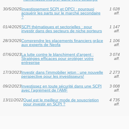
30/5/2025
Investissement SCPI et OPCI : pourquoi
1 028
acquérir les parts sur le marché secondaire
aff.
?
01/4/2025
SCPI thématiques et sectorielles : pour
1 147
investir dans des secteurs de niche porteurs
aff.
28/3/2025
Comprendre les placements financiers grâce
1 106
aux experts de Neofa
aff.
07/6/2023
La lutte contre le blanchiment d'argent :
3 074
Stratégies efficaces pour protéger votre
aff.
entreprise
17/3/2023
Investir dans l'immobilier jeton : une nouvelle
2 273
perspective pour les investisseurs!
aff.
09/2/2023
Investissez en toute sécurité dans une SCPI
3 008
avec l’agrément de l’AMF
aff.
13/11/2022
Quel est le meilleur mode de souscription
4 735
pour investir en SCPI ?
aff.