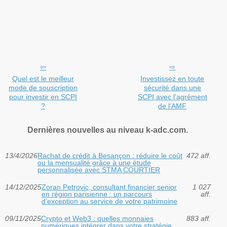
Quel est le meilleur
Investissez en toute
mode de souscription
sécurité dans une
pour investir en SCPI
SCPI avec l’agrément
?
de l’AMF
Dernières nouvelles au niveau k-adc.com.
13/4/2026
Rachat de crédit à Besançon : réduire le coût
472 aff.
ou la mensualité grâce à une étude
personnalisée avec STMA COURTIER
14/12/2025
Zoran Petrovic, consultant financier senior
1 027
en région parisienne : un parcours
aff.
d’exception au service de votre patrimoine
09/11/2025
Crypto et Web3 : quelles monnaies
883 aff.
numériques intégrer dans votre stratégie